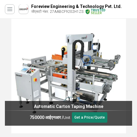
Foreview Engineering & Technology Pvt. Ltd.
TRUSTED
जीएसटी नंबर. 27AABCF9202H1ZS
SELLER
Automatic Carton Taping Machine
750000 आईएनआर
/
Unit
Get a Price/Quote